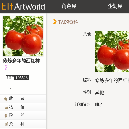
角色屋
企划屋
TA的资料
头像：
修炼多年的西红柿
UID
105528
昵称：
修炼多年的西红
咩？
性别：
其他
收 藏
详细资料：
咩？
私 信
粉 丝
资 料