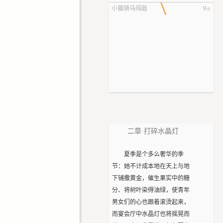
得见
小猫骑马闯敌
9
营导致骑士上
班迟到
二章·打碎水晶灯
夏季是个多么奢华的季
节：她不计成本地在天上与地
下铺撒黄金，催生果实中的糖
分、将树叶染得油绿，使青年
男女们的心也跟着滚烫起来，
而宴会厅中水晶灯也将摇晃而