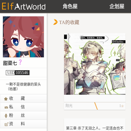
角色屋
企划屋
TA的收藏
甜菜七
UID
105546
一颗不是很健康的菜头
（枯萎）
收 藏
阳光
1
私 信
粉 丝
资 料
第三章·杀了无泪之人，一定连血也不