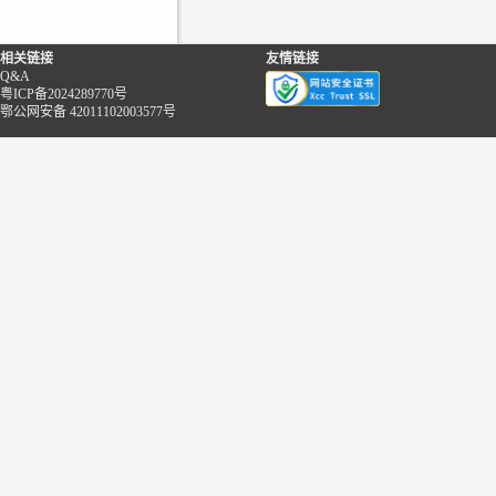
展人脉的那类人，轮番与不同
舞伴踏进舞池是一种快乐的消
相关链接
友情链接
遣；不像一些人全程端着酒杯
Q&A
粤ICP备2024289770号
只为让自己手上显得不那么
鄂公网安备 42011102003577号
空，她也是真的会品尝那些
酒。于是舞步的旋转与旋转的
酒杯终于将她迷得有一点晕，
随手抽走长桌上的信封，舞曲
又过一轮才想起其中装着配对
舞伴的卡片。所幸对方也不怎
么在意，她找过去时，他正微
微撇着嘴角研究杯中的香槟。
如同她记不住大多数人的名字
一样，一时也没想起他的姓
名，只对他披散下来的银白长
发有些印象——说来真是抱
歉，上次在酒会里有过一面之
缘，她差点把这位显得过于淡
然的同事认作一位老人，今天