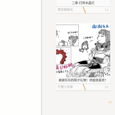
整日不息。我是说，何必要在
二章·打碎水晶灯
这个时节给自己找不痛快，去
青苔原极光
1
烦恼那些贫瘠土地上的无聊事
儿呢？尽管让那沙暴在我们的
城市之外刮着吧，这儿只听得
见金箔的翻动声。
一踏进宴会厅，希斯洛黛
娅深深地、深深地呼出一口
气，终于让那恼人的干燥沙土
味消散了，浓如蜜糖的空气重
新灌入她的肺。旋即松开挽着
搭档的手臂，轻飘飘留下一句
谢谢乐乐的除夕礼物！师姐很喜欢！
“我下半场回来”，如一条生来就
千橙小天使
2
在蜂蜜里游动的鱼儿般流进了
人群。没有什么是能阻止她从
交际里找乐子的，即使已有了
01
牧羊人搭档也不能。
她并不是需要借助晚宴拓