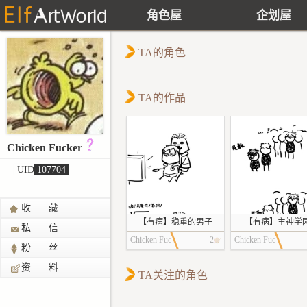
角色屋
企划屋
TA的角色
TA的作品
Chicken Fucker
UID
107704
收 藏
【有病】稳重的男子
【有病】主神学园
私 信
Chicken Fuc
2
Chicken Fuc
粉 丝
ker
ker
资 料
TA关注的角色