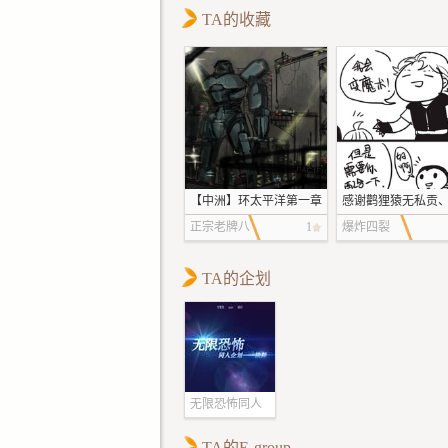
TA的收藏
【中洲】环太平洋第一章
感谢鹳狸猿无私贡
合
正宗老牌八
1
爆炸四裂
宝粥
TA的企划
无限恐怖同人
企划——抉择
TA的E-group