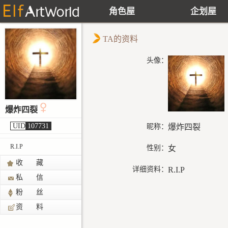
角色屋
企划屋
TA的资料
头像：
爆炸四裂
UID
107731
昵称：
爆炸四裂
R.I.P
性别：
女
收 藏
详细资料：
R.I.P
私 信
粉 丝
资 料