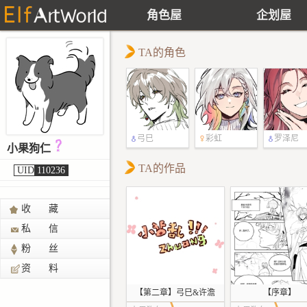
角色屋
企划屋
TA的角色
弓巳
彩虹
罗泽尼
小果狗仁
TA的作品
UID
110236
收 藏
私 信
粉 丝
资 料
【第二章】弓巳&许澹
【序章】