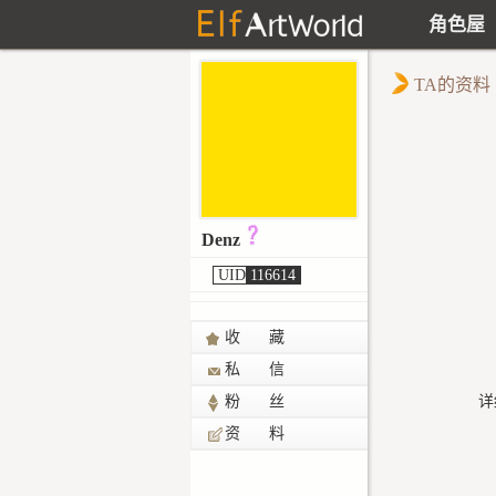
角色屋
TA的资料
Denz
UID
116614
收 藏
私 信
粉 丝
详
资 料