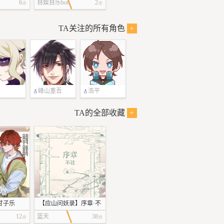
来更一下
6
自娱自乐bot
2
TA关注的所有角色
+
峰山重吾
浩平
TA的全部收藏
+
甘子乐
【应山问妖录】序章·不
驻
12
蓝天
38