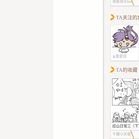
自娱自乐bot
TA关注的
唐星琰
TA的收藏
应山日常三（下
级（指长度）
千橙小天使