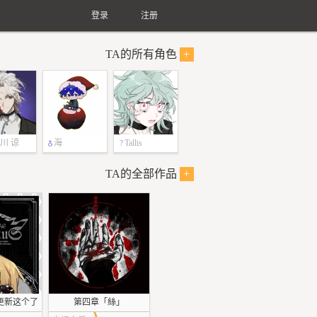
登录
注册
TA的所有角色
+
川 谅
海
Tallis
TA的全部作品
+
更新这个了
第四章「絲」