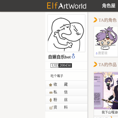
角色屋
TA的角色
唐星琰
自娱自乐bot
TA的作品
UID
200434
吃个嘴子
收 藏
私 信
粉 丝
资 料
我下山嘎油