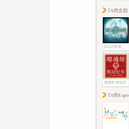
TA的企划
应山问妖录
噬魂师·熙戾纪
年
TA的E-gro