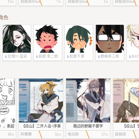
既然如此我
15
自娱自乐bot
7
自娱自乐bot
2
自娱自乐bot
角色
北埋川 蓝染
前原 幸二郎
松原千景
野崎幸三郎
BAT
），素超
【应山】二开人设+序章
路边的野籍不要学
【应山】
漫画哒!
《明心承孝》
18
阿懒懒
32
地瓜粉
27
放假闹