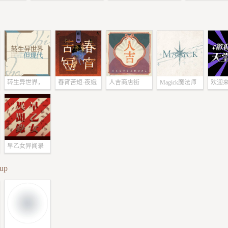
转生异世界，
春宵苦短·夜蛾
人吉商店街
Magick魔法师
欢迎
但现代
乐园
早乙女异闻录
up