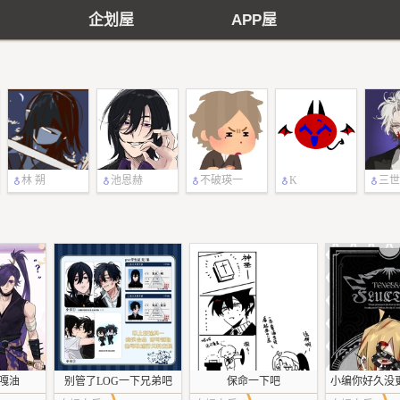
企划屋
APP屋
林 朔
池恩赫
不破瑛一
K
三世
嘎油
别管了LOG一下兄弟吧
保命一下吧
小编你好久没