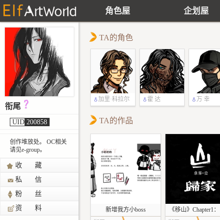
角色屋
企划屋
TA的角色
加里·科拉尔
霍 达
万 幸
衔尾
TA的作品
UID
200858
创作堆放处。 OC相关
请见e-group。
收 藏
私 信
粉 丝
资 料
新增我方小boss
《移山》Chapter1