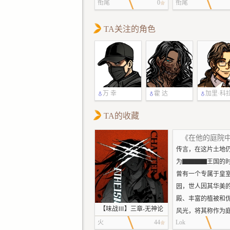
衔尾
0
衔尾
TA关注的角色
万 幸
霍 达
加里·科
TA的收藏
《在他的庭院
传言，在这片土地
为▇▇▇▇王国的
曾有一个专属于皇
园，世人因其华美
殿、丰富的植被和
【味战Ⅲ】三章-无神论
风光，将其称作为
火
44
Lok
而在这庭院之中，