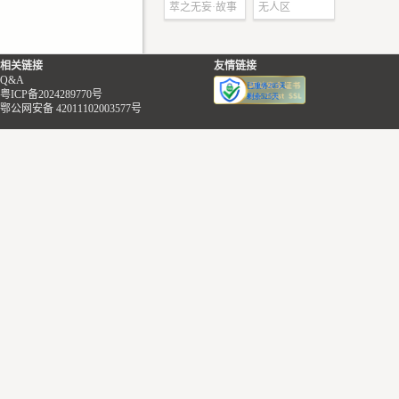
萃之无妄·故事
无人区
中前进，并不时用
集
刀清除焦黄枯萎的
草。
相关链接
友情链接
Q&A
这场人为大火足足
粤ICP备2024289770号
天▇夜，这火是如
鄂公网安备 42011102003577号
大，沸腾向上的滚
无处不在，肆意蒸
院周边的一切，仿
永不散去的乌云。
幸好现在一切都结
庭院已被火焰吞噬
散去，只剩下昔日
熏黑的断壁残垣与
黑色灰烬作伴。
为了确保庭院被彻
毁，他们在过去的
一直守在外围，不
何一个从庭院中出