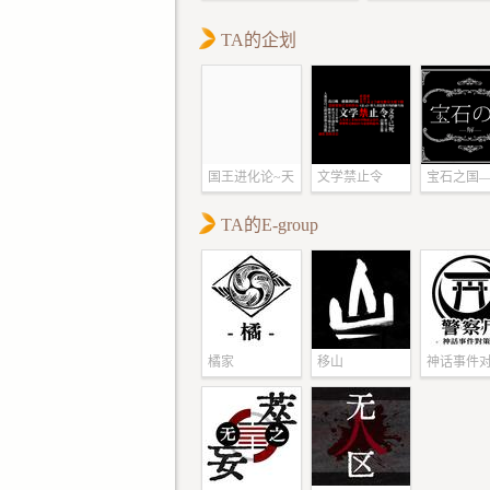
林的阴影下，则蛰
TA的企划
朵神智初开的红色
花。
红花贪婪，它以人
肉为食，用世间珍
己粉饰，无数英豪
院，企图斩魔物、
国王进化论~天
文学禁止令
宝石之国
宝、扬名立万，而
地秘闻~
—
后的结局，竟都是
TA的E-group
死在了庭院的入口
体排成一条队列化
木，身上开出与那
同的红色花朵，宛
被精心雕塑的人体
橘家
移山
神话事件
栽。
部
***
他们一行人在焦木