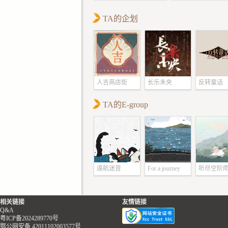
TA的企划
人吉商店街
长乐未央
反转童话
TA的E-group
遠航迷音
For a journey
听尽空阶
相关链接
友情链接
Q&A
粤ICP备2024289770号
鄂公网安备 42011102003577号