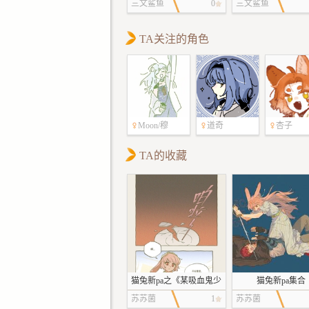
秋！
三文鲨鱼
0
三文鲨鱼
TA关注的角色
Moon/穆
道奇
杏子
TA的收藏
猫兔新pa之《某吸血鬼少
猫兔新pa集合
爷很努力在克制了》
苏苏菌
1
苏苏菌