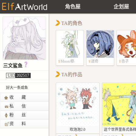
角色屋
企划屋
TA的角色
Moon/穆
道奇
杏子
三文鲨鱼
TA的作品
UID
202517
好大一条咸鱼
收 藏
私 信
粉 丝
资 料
吹泡泡2.0
这个世界里各式各