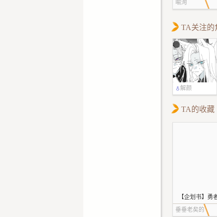
喻洵
TA关注的
解颜
TA的收藏
【企划书】勇
垂垂老矣的