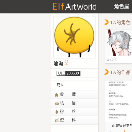
角色屋
TA的角色
安久
喻洵
TA的作品
UID
203639
死人
收 藏
私 信
粉 丝
资 料
两睿智兄弟