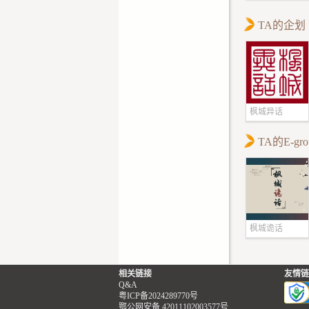
村长
TA的企划
枫城异话
TA的E-gro
枫城诡话
相关链接
友情链
Q&A
粤ICP备2024289770号
鄂公网安备 42011102003577号