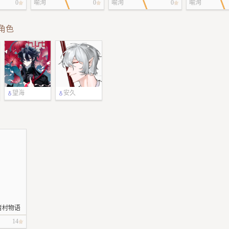
0
喻洵
0
喻洵
0
喻洵
角色
望海
安久
者村物语
14