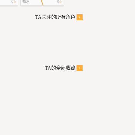
0
喻洵
0
TA关注的所有角色
+
TA的全部收藏
+