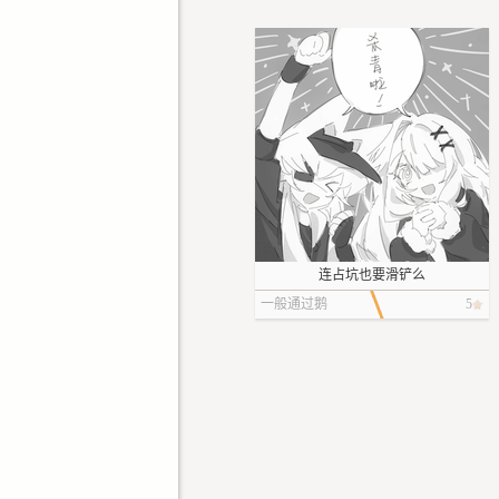
连占坑也要滑铲么
一般通过鹅
5