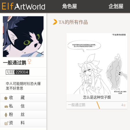
角色屋
企划屋
TA的所有作品
一般通过鹅
UID
229314
中人可能随时社恐大爆
发不好意思
收 藏
怎么是这种饺子醋
一般通过鹅
4
私 信
粉 丝
资 料