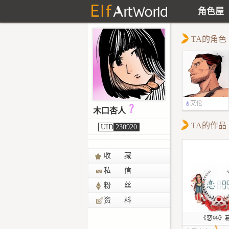
角色屋
TA的角色
艾伦
木口杏人
TA的作品
UID
230920
收 藏
私 信
粉 丝
资 料
《恋99》