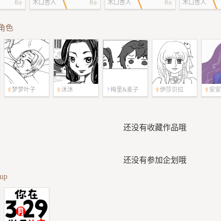
1（下）
组（更新P2）
角组 - M （
0
木口杏人
0
木口杏人
0
木口杏人
角色
梦梦叶子
沐沐
梅里&麦子
伊莎贝拉
安安
还没有收藏作品哦
还没有参加企划哦
up