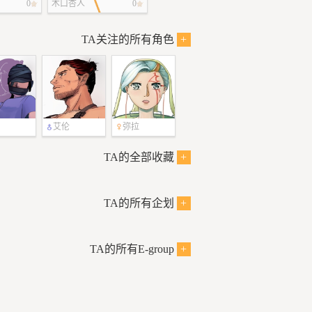
更新P3)
0
木口杏人
0
TA关注的所有角色
+
艾伦
弥拉
TA的全部收藏
+
TA的所有企划
+
TA的所有E-group
+