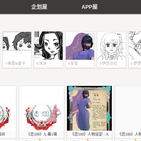
企划屋
APP屋
梅里&麦子
沐沐
安安
伊莎贝拉
梦梦
幕间
《恋100》A-幕1場
《恋100》人物设定 - A
《恋100》人物