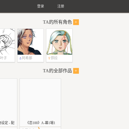
登录
注册
TA的所有角色
+
叶子
阿希那
弥拉
TA的全部作品
+
设定 - 配
《恋100》A-幕1場1