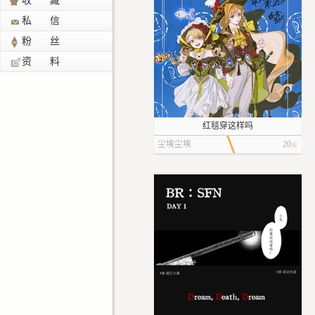
收 藏
私 信
粉 丝
资 料
红毯穿这样吗
尘埃尘埃
20