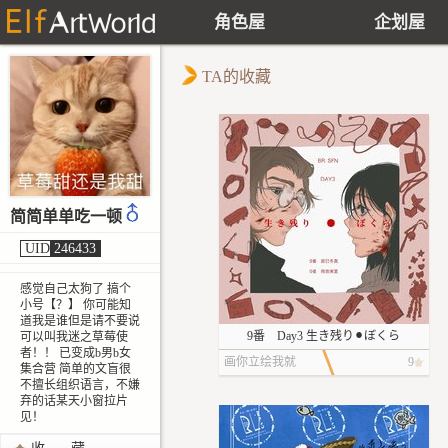
角色屋
企划屋
TA的收藏
简简单单吃一顿
UID
246433
感觉自己太狗了 搞个
小号【？】 你可能知
道我是谁但是请不要说
9番 Day3 生き残り⚫︎ぼくら
可以叫我迷之草莓使
者！！ 已变成b男b女
画你立绘我就
9
集合营 简单的文盲很
不擅长组织语言，不嫌
输了
弃的话某天小窗拉片
见！