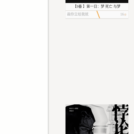
【9番 】第一日：梦 死亡 与梦
画你立绘我就
16
输了