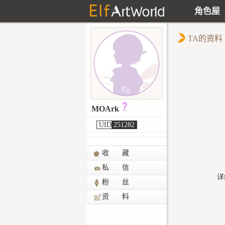
角色屋
TA的资料
MOArk
UID
251282
收 藏
私 信
详
粉 丝
资 料