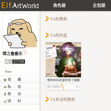
角色屋
企划屋
TA的角色
TA的作品
喋之叠叠乐
UID
257538
None
收 藏
想你的风还是吹到了戱都
私 信
喋之叠叠乐
0
粉 丝
TA关注的角色
资 料