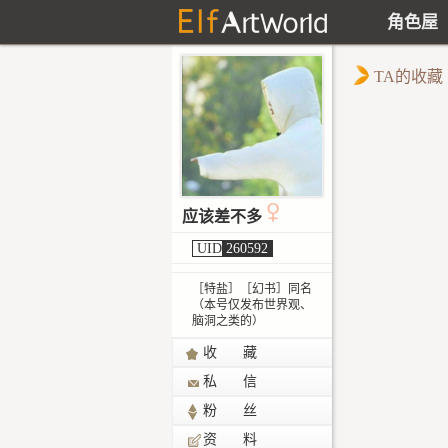
角色屋
TA的收藏
应该差不多
UID
260592
［特盐］［幻书］同名
（本号仅发布世界观、
脑洞之类的）
收 藏
私 信
粉 丝
资 料