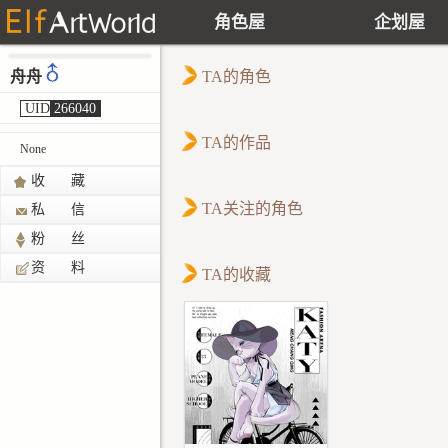
角色屋
企划屋
舟舟
TA的角色
UID
266040
TA的作品
None
收 藏
TA关注的角色
私 信
粉 丝
资 料
TA的收藏