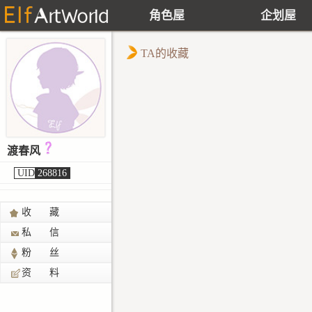
角色屋
企划屋
TA的收藏
渡春风
UID
268816
收 藏
私 信
粉 丝
资 料