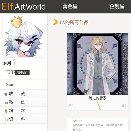
角色屋
企划屋
TA的所有作品
3²月
UID
269551
None
收 藏
路过的管家
私 信
3²月
0
粉 丝
资 料