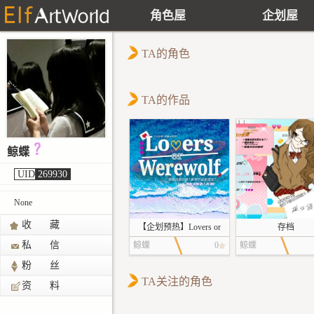
角色屋
企划屋
TA的角色
TA的作品
鲸蝶
UID
269930
None
收 藏
【企划预热】Lovers or
存档
私 信
Werewolf
鲸蝶
0
鲸蝶
粉 丝
TA关注的角色
资 料