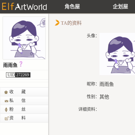
角色屋
企划屋
TA的资料
头像：
雨雨鱼
UID
272269
昵称：
雨雨鱼
收 藏
性别：
其他
私 信
粉 丝
详细资料：
资 料