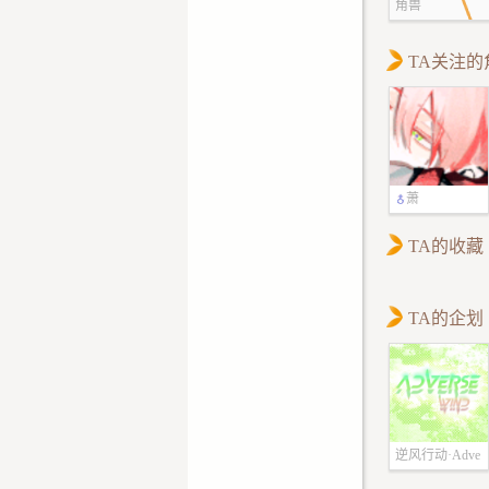
角兽
TA关注的
萧
TA的收藏
TA的企划
逆风行动·Adve
rse wind