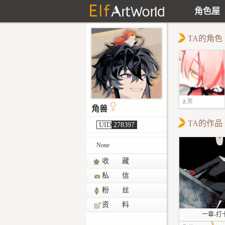
角色屋
TA的角色
萧
角兽
TA的作品
UID
278397
None
收 藏
私 信
粉 丝
资 料
一章-打