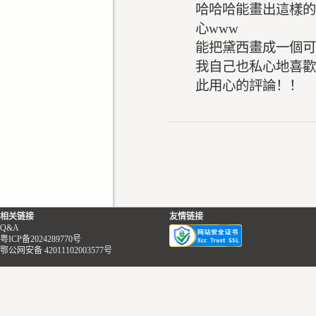
哈哈哈能畫出這樣的
心www
能把黛西畫成一個可
我自己也私心地喜歡最
此用心的評論！！
相关链接
友情链接
Q&A
粤ICP备2024289770号
鄂公网安备 42011102003577号