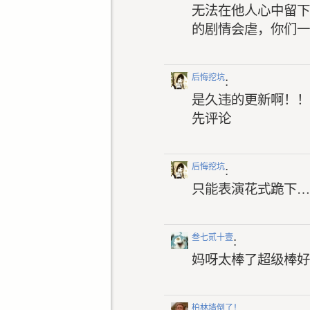
无法在他人心中留下
的剧情会虐，你们一
后悔挖坑
:
是久违的更新啊！！
先评论
后悔挖坑
:
只能表演花式跪下…
叁七贰十壹
:
妈呀太棒了超级棒好
柏林墙倒了！