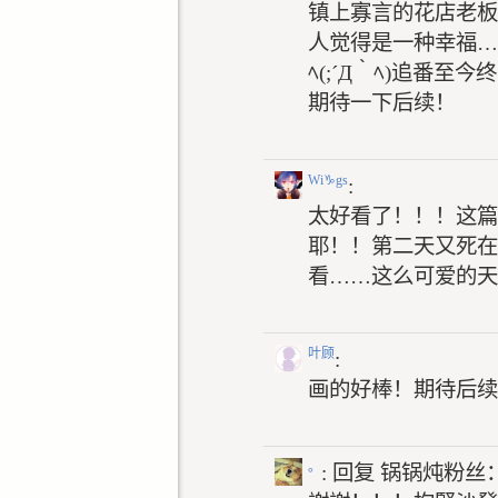
镇上寡言的花店老板
人觉得是一种幸福…
ﾍ(;´Д｀ﾍ)追番
期待一下后续！
Wi
♑
gs
:
太好看了！！！这篇
耶！！第二天又死在
看……这么可爱的天
叶顾
:
画的好棒！期待后续
。
: 回复
锅锅炖粉丝