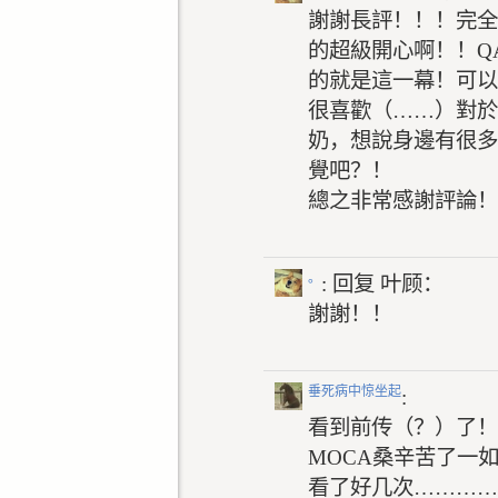
謝謝長評！！！完全
的超級開心啊！！Q
的就是這一幕！可以
很喜歡（……）對於
奶，想說身邊有很多
覺吧？！
總之非常感謝評論！
。
: 回复
叶顾：
謝謝！！
垂死病中惊坐起
:
看到前传（？）了！
MOCA桑辛苦了一
看了好几次…………