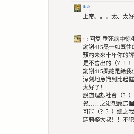
那须
:
上帝。。。太、太好
。
: 回复
垂死病中惊
謝謝415桑一如既
預約未來十年你的評
是不會出的（？！！
謝謝415桑總是給
深刻地意識到比起催
太好了！
說道理想社會（？）
覺……之後想讓這個
可能（？？）總之我
蘿莉娶大叔！！不犯