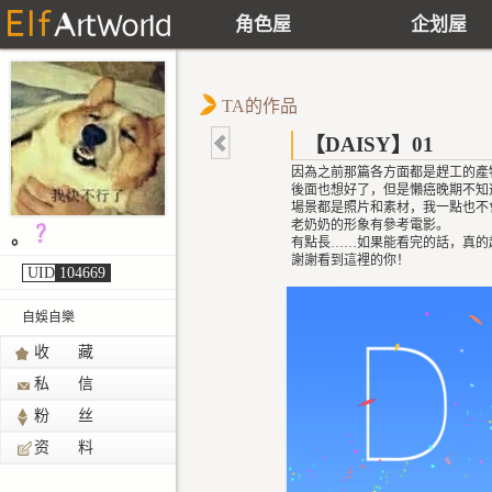
角色屋
企划屋
TA的作品
【DAISY】01
因為之前那篇各方面都是趕工的產
後面也想好了，但是懶癌晚期不知
場景都是照片和素材，我一點也不
老奶奶的形象有參考電影。
。
有點長……如果能看完的話，真的超
謝謝看到這裡的你！
UID
104669
自娛自樂
收 藏
私 信
粉 丝
资 料