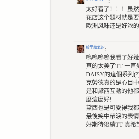
:
太好看了！！！虽然
花店这个题材就是要
欧洲风味还是好浓的.
給里給氣的
:
嗚嗚嗚嗚我看了好幾
真的太美了TT 一直
DAISY的這個系列
克勞德真的是心目中
是和黛西互動的他都
麼這麼好!
黛西也是可愛得我都
最後笑中帶淚的表情真的太可
好期待後續TT 真希