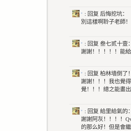
。
: 回复
后悔挖坑：
別這樣啊聆子老師！
。
: 回复
叁七贰十壹
謝謝！！！！！能給
。
: 回复
柏林墙倒了
謝謝！！！我也覺得
覺！！！總之能畫出
。
: 回复
給里給氣的
謝謝阿灰！！！！Q
的那么好！但是會繼