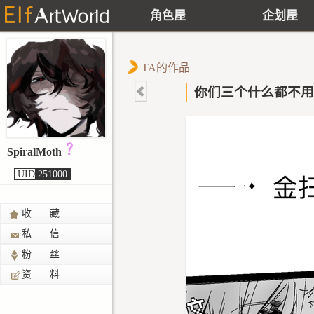
角色屋
企划屋
TA的作品
你们三个什么都不用
SpiralMoth
UID
251000
收 藏
私 信
粉 丝
资 料