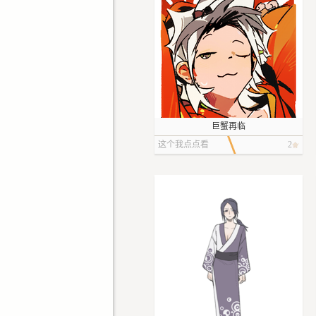
巨蟹再临
这个我点点看
2
呢