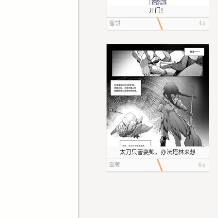
开门！
雪饼
4
太刀只管耍帅，办法塔林来想
巫师
6