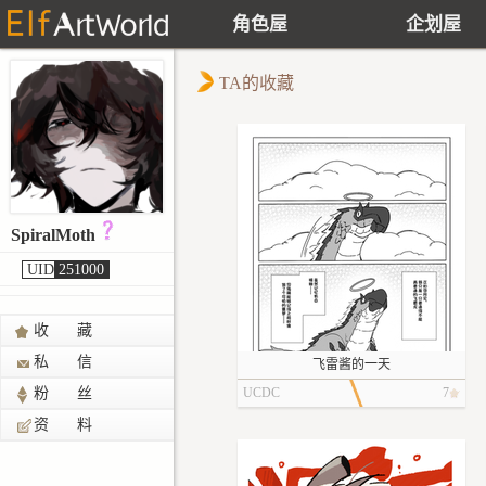
角色屋
企划屋
TA的收藏
SpiralMoth
UID
251000
收 藏
私 信
飞雷酱的一天
粉 丝
UCDC
7
资 料