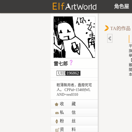
角色屋
TA的作品
雷七郎
聞
UID
196862
輕薄無用者，蠢廢死宅
人。 CPPid=15469|WL
AND=rex0310
收 藏
私 信
粉 丝
资 料