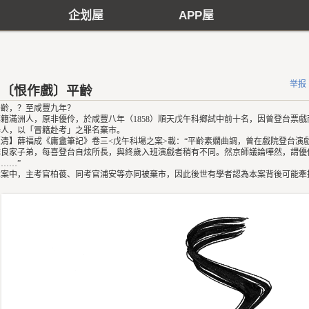
企划屋
APP屋
举报
〔恨作戲〕平齡
平齡，？至咸豐九年？
旗籍滿洲人，原非優伶，於咸豐八年（1858）順天戊午科鄉試中前十名，因曾登台票戲
舉人，以「冒籍赴考」之罪名棄市。
【清】薛福成《庸盦筆記》卷三<戊午科場之案>載：“平齡素嫻曲調，曾在戲院登台演
雖良家子弟，每喜登台自炫所長，與終歲入班演戲者稍有不同。然京師議論嘩然，謂優伶
……”
本案中，主考官柏葰、同考官浦安等亦同被棄市，因此後世有學者認為本案背後可能牽