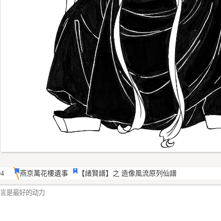
04
燕京萬花樓遺事
【諸賢譜】之 造像風流原列仙譜