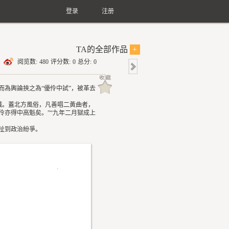
登录
注册
TA的全部作品
+
阅览数:
480
评分数:
0
总分:
0
而為輿論挾之為“優伶中試”，被革去
戲。蓋北方風俗，凡善唱二黃曲者，
亦得中高魁矣。”“九年二月獄成上
扯到政治紛爭。