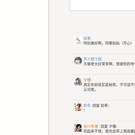
拾季
:
特别美好啊，同事贴贴（开心）
声人想下班
:
天哪老大好荣幸啊，感谢你的夸
夕槿
:
真实年龄其实是秘密，不可说不
认可呢。
聆冬
: 回复
拾季：
?
谷川冬理
: 回复
夕槿：
听起来不错，我也会带上我收藏