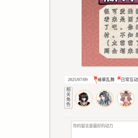
2025/07/09
椿華乱舞
日常互动
相
关
角
色