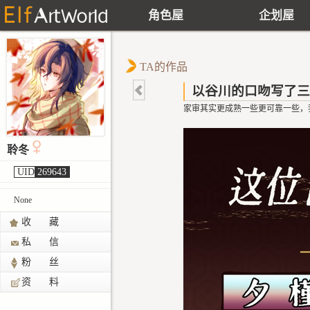
角色屋
企划屋
TA的作品
以谷川的口吻写了三
家审其实更成熟一些更可靠一些，
聆冬
UID
269643
None
收 藏
私 信
粉 丝
资 料