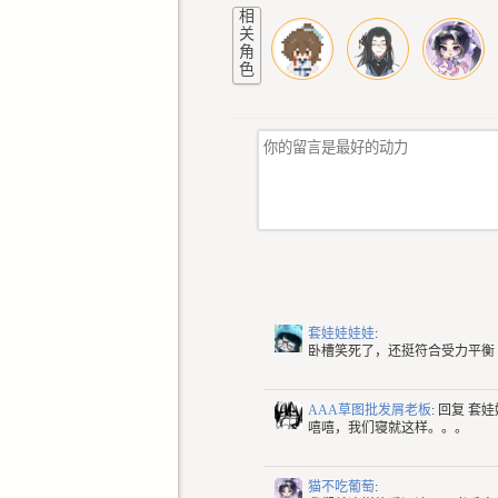
相
关
角
色
套娃娃娃娃
:
卧槽笑死了，还挺符合受力平衡
AAA草图批发屑老板
: 回复
套娃
嘻嘻，我们寝就这样。。。
猫不吃葡萄
: