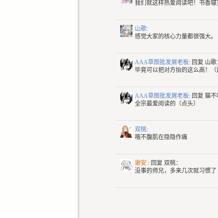
我们就这样热爱阅读吧！书香寝室
山歌
:
感觉大家的核心力量都很强大。
AAA草图批发屑老板
: 回复
山歌
毕竟可以把对方抬的这么高！（
AAA草图批发屑老板
: 回复
猫不
全宗最爱阅读的（点头）
双桃
:
哦不腹肌在隐隐作痛
谢安
: 回复
双桃：
没事的师兄，多来几次就习惯了