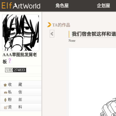
角色屋
企划屋
TA的作品
我们宿舍就这样和谐
None
AAA草图批发屑老
板
UID
274833
收 藏
私 信
粉 丝
资 料