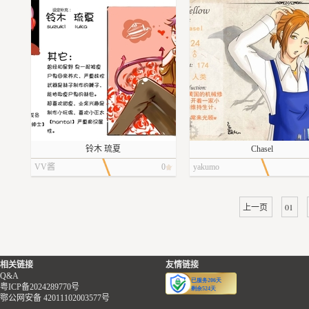
铃木 琉夏
Chasel
VV酱
0
yakumo
上一页
01
相关链接
友情链接
Q&A
粤ICP备2024289770号
鄂公网安备 42011102003577号