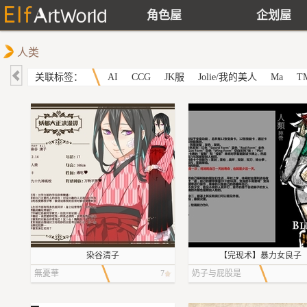
角色屋
企划屋
人类
关联标签：
AI
CCG
JK服
Jolie/我的美人
Ma
T
染谷清子
【完现术】暴力女良子
無憂華
7
奶子与屁股是
人类的宝藏