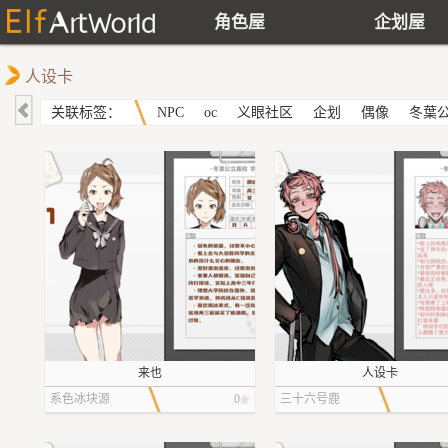
角色屋
企划屋
人设卡
关联标签：
NPC
oc
义眼社区
企划
偶像
冬葉
来也
人设卡
系色冰块源
0
三十六号鹿