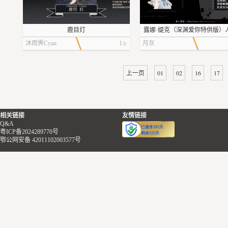
鹿目灯
露娜·缇克（深渊爱你特供版）
沐雨霁Cyan
1
月灰
上一页
01
02
16
17
相关链接
友情链接
Q&A
粤ICP备2024289770号
鄂公网安备 42011102003577号