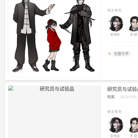
相关角色
安待因
李 肆
蛇腹世界
研究员与试验
衔尾
2025/11/05
相关角色
安待因
李 肆