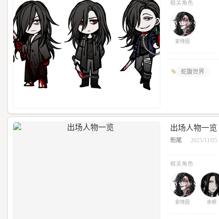
相关角色
安待因
蛇腹世界
出场人物一览
衔尾
2025/11/05
相关角色
安待因
余烬