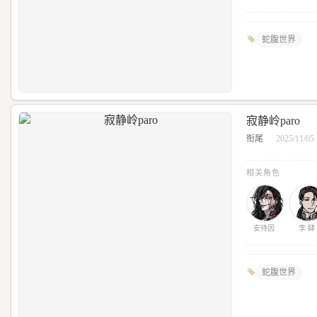
蛇腹世界
寂静岭paro
衔尾
2025/11/05
相关角色
安待因
李 肆
蛇腹世界