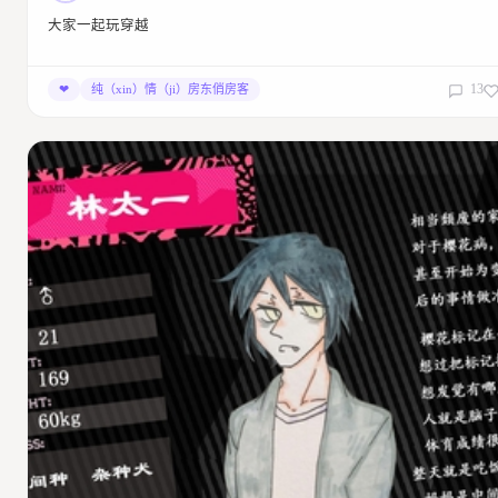
力！
大家一起玩穿越
2017/04/20 08:36:22
回复
13
❤
纯（xin）情（ji）房东俏房客
撕掉我的生物书
卧槽，下课立马跑过来冲上沙发……………………你的姿势
比起律师更像牛郎你知道吗！！！！！（踢飞）但是好腰，
腰好。
2016/11/23 00:57:24
回复
撕掉我的生物书
你这个字设充满了对我的恶意………………人性的暴露。你居然还嫌弃
白猫，那个是你的本体好吗快醒醒！！！！！！（飞踢）
这种把别人名片给其他小姑娘的行为！好的，我这就和人家小姑娘拍拖
（并没有）
你每次都能把西装三件套穿的跟没穿一样。（？？？？？？？？）