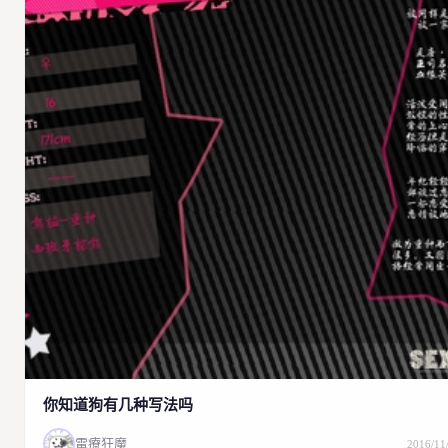
天蝎的突突突。
不……明明什么都没做！哪里不可描述了！！！！（正直的我突然侧面
踢！）
———
因为是你，特别想知道你到底买了什么攻受……
2016/11/24 01:46:12
回复
痒兮兮
无论是PPT还是什么的请再多来一点！！！
既然穿了西装也和没穿一样不如就不要穿了………………（满脸期待）
2016/11/24 15:37:21
回复
回复
小黑
撕掉我的生物书
因为是我，你就该知道我什么好吃买什么攻受有什么关系（）
但是看大美人律师欺负人很有意思我决定先押一点……
2016/11/24 22:23:23
回复
回复
白兔心療內科
撕掉我的生物书
你才牛郎！！！！！！我是个正经的律师！！！！！（飞踢
这怎么是恶意呢，明明是满满的爱意
❤
就是嫌弃了！！！！搞得家里猫
满天飞！！！！
你知道狗有几种写法吗
哦，是在红灯区上班的一个委托人，你去拍拖吧（喝茶
我踏马穿得那么严严实实！！！！！！！！你不能因为他整个都是白的
電療狂魔
2016/11
说他没穿！！！！！！！（..........