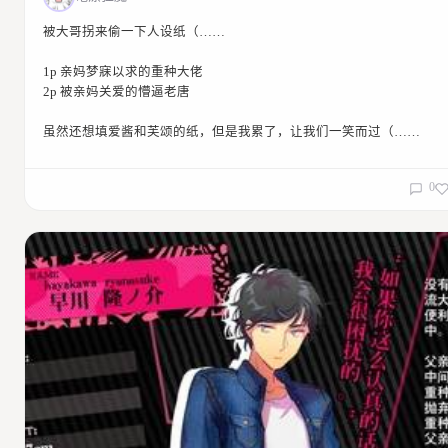
2016/11/26 21:25:55
回复
被大哥拐来偷一下人设纸（……
回复
白兔心療內科
早睡早起身体好
1p 亲妈梦寐以求的重种大佬
明明脱起来那么麻烦！！！！怎么能说穿了像没穿一样！！！！！！
2p 被亲妈关爱的懵逼老唐
2016/11/26 21:27:02
回复
虽然还想填爱酱和芙颂的纸，但是我累了，让我们一笑而过（……
回复
白兔心療內科
西部大开发
妹儿！！！！！！你狗吗（和蔼（？？？？？？
2016/11/26 21:27:31
回复
0
回复
白兔心療內科
小黑
我认真的想了想好像的确有点不可描述（？？？？？？
2016/11/26 21:30:30
回复