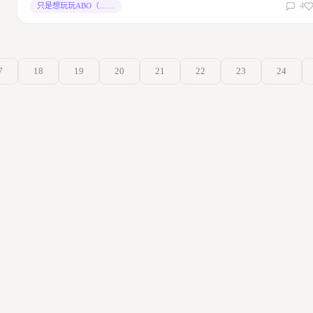
4
只是想玩玩ABO（……
7
18
19
20
21
22
23
24
正宗老牌八宝粥
狗得风生水起
2016/11/12 08:15:00
回复
一相逢
老司机带带我！！！！！！！！！
2016/11/12 18:13:34
回复
回复
Nec
♉
ya
正宗老牌八宝粥
在里番中打拼出一片天下(X
2016/11/12 21:40:10
回复
回复
Nec
♉
ya
一相逢
来搞ABO啊朱翊大大（XXXXXXXXXX
2016/11/12 21:40:39
回复