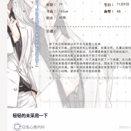
生啃小茶
你哈哈哈哈哈哈哈哈哈哈哈哈哈哈哈哈救命我哈哈哈哈哈哈
哈哈哈哈哈哈哈晕厥救我要死了
遇见通缉暗堕的时候是不是会“我今天要稍微得罪你们一下”然
后用吉他biubiu……救命我要笑傻了，国际抗衰老中心主任燃
娘娘……（笑到昏厥啦！
2016/11/26 01:33:08
回复
雪卡林
……茍利國家生死以，豈因禍福避趨之
2016/11/26 08:58:40
回复
回复
+RAN+
雪卡林
+1s
2016/11/26 23:33:57
回复
回复
+RAN+
生啃小茶
你们不要见得风就是雨，将来对魔法少女的言论有偏差你们是要负责的
说完就掏出夏威夷吉他对着暗堕的少女biubiubiubiu
2016/11/26 23:34:56
回复
轻轻的未采用一下
错人阿哥
白兔心療內科
2016/11
浏览这个页面的时候我感觉我似乎被夺取了时间……！！！真是可怕的