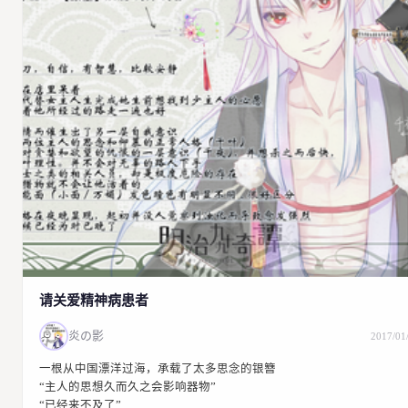
请关爱精神病患者
炎の影
2017/01
一根从中国漂洋过海，承载了太多思念的银簪
“主人的思想久而久之会影响器物”
“已经来不及了”