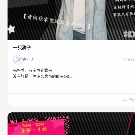
2016/11/23 01:16:36
回复
早睡早起身体好
好帅啊！！！！！！！！
↑穿得跟没穿一样笑死wwwwwww嫌弃大白猫wwwwww
2016/11/23 01:22:39
回复
西部大开发
一只狗子
玛德！！！！！！咱哥！！！！！！！！！真
帅！！！！！！！！！！！！！【抱大腿舔】
丧尸犬
2016/11
2016/11/23 02:02:25
回复
先狗着，有空再补故事
小黑
没有肝是一件多么悲伤的故事ORL
……衷心地希望你们认真地搞一搞这个现PA（擦了口水
讲道理这个设定虽然还但从哪里都透出来一股不可描述的气息？
2016/11/23 12:36:47
回复
0
回复
小黑
小黑
漏字！！！虽然还什么都没做←
2016/11/23 12:37:37
回复
回复
撕掉我的生物书
小黑
可以做个PPT走完全剧情！（………………？！）感觉就是立派的摩羯