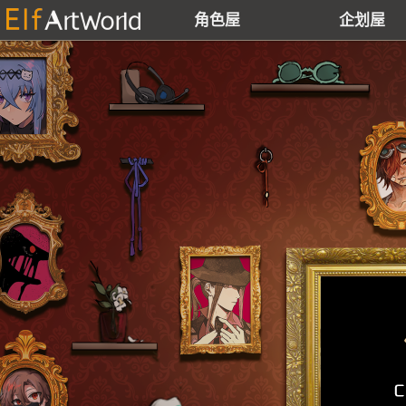
角色屋
企划屋