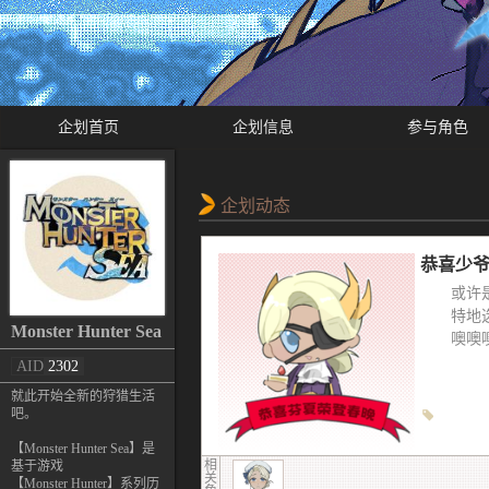
企划首页
企划信息
参与角色
企划动态
恭喜少
或许
特地
Monster Hunter Sea
噢噢
AID
2302
就此开始全新的狩猎生活
吧。
【Monster Hunter Sea】是
相
基于游戏
关
【Monster Hunter】系列历