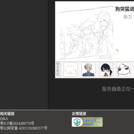
狗突猛
助力
相
关
角
色
服务器桑正在一生
01
02
03
04
相关链接
友情链接
Q&A
粤ICP备2024289770号
鄂公网安备 42011102003577号