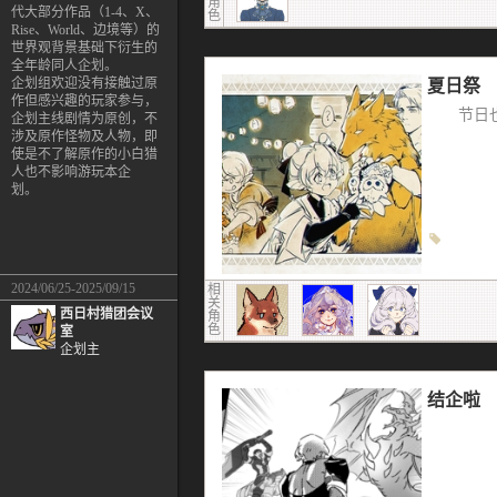
角
代大部分作品（1-4、X、
色
Rise、World、边境等）的
世界观背景基础下衍生的
全年龄同人企划。
企划组欢迎没有接触过原
夏日祭
作但感兴趣的玩家参与，
节日
企划主线剧情为原创，不
涉及原作怪物及人物，即
使是不了解原作的小白猎
人也不影响游玩本企
划。
2024/06/25-2025/09/15
相
关
西日村猎团会议
角
色
室
企划主
结企啦