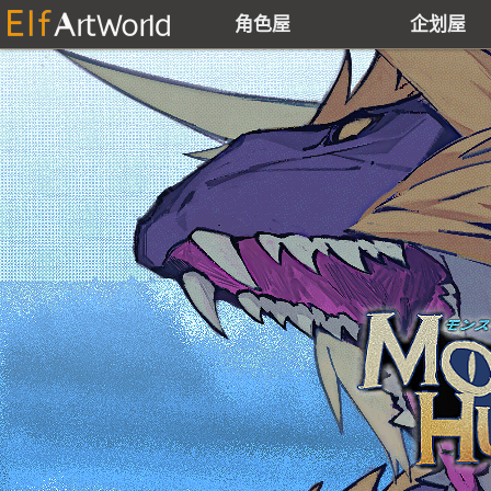
角色屋
企划屋