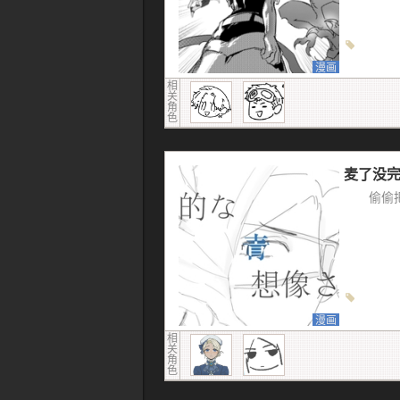
漫画
相
关
角
色
麦了没
偷偷
漫画
相
关
角
色