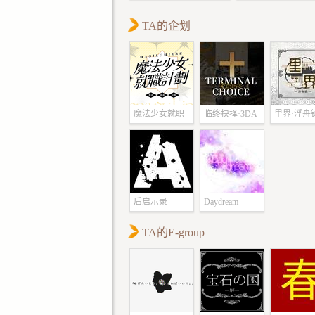
浮生
看呢
TA的企划
魔法少女就职
临终抉择·3DA
里界·浮舟
计划
YS
后启示录
Daydream
TA的E-group