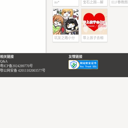
ito*
宝石之国—解
ELF春晚
—
组
坑友之路小分
带上孩子去相
队
亲
相关链接
友情链接
Q&A
粤ICP备2024289770号
鄂公网安备 42011102003577号