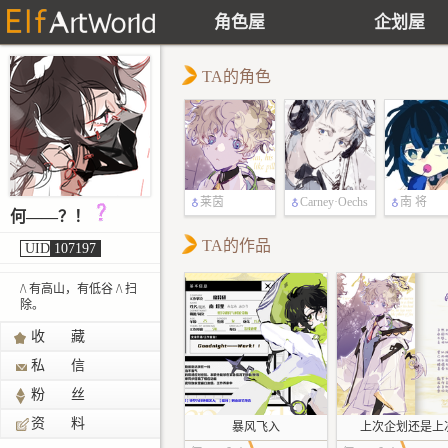
角色屋
企划屋
TA的角色
莱茵
Carney·Oechs
南 将
何——？！
li
TA的作品
UID
107197
/\ 有高山，有低谷 /\ 扫
除。
收 藏
私 信
粉 丝
资 料
暴风飞入
上次企划还是上