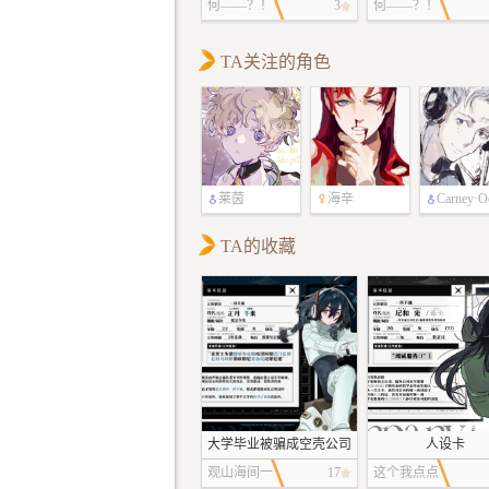
何——？！
3
何——？！
TA关注的角色
莱茵
海辛
Carney·O
li
TA的收藏
大学毕业被骗成空壳公司
人设卡
法人
观山海间一
17
这个我点点