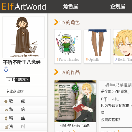
角色屋
企划屋
TA的角色
Paris Thranles
Ophelia
Berlin Th
不听不听王八念经
s
TA的作品
UID
109207
初章#只是推
专业商业吹
是个810字的咸鱼_:
(´ཀ`」 ∠):_
收 藏
因为补课太忙就推
私 信
情..
粉 丝
没响应抱歉！
<S6>柏林·瑟兰勒斯
资 料
————————