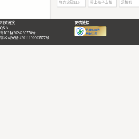
弹丸论破ELF
带上孩子去相
茨格姆
官员的人！”
学级裁判场
亲
柏林好像看见了
翘在空中的长鼻子
相关链接
友情链接
Q&A
“是，是。”
粤ICP备2024289770号
他无奈地摊了摊
鄂公网安备 42011102003577号
“我跟你说，这
英明神武的我...”
跟着前面鼻子翘
高的巴尔和沉默着
亚，柏林笑着走上
车。
“那等会见咯！
帮我买包巧克力蛙
啦！”
巴尔先跟柏林告
别。
“我先去找个包厢