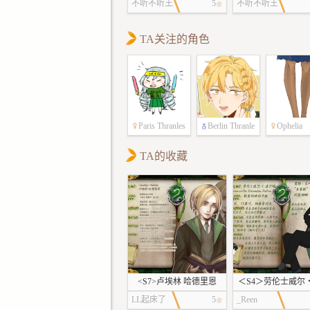
不听不听王
5
不听不听王
“嘟——”
八念经
八念经
火车马上就要发
TA关注的角色
了。
柏林无奈地看着
痛哭的母亲和大姐
口气。
“每年都是这样..
托了妈，我都快要
Paris Thranles
Berlin Thranle
Ophelia
了？！”
s
“呜...没，没办
TA的收藏
嘛...”
瑟兰勒斯夫人抹
泪。
“这种事怎么可
惯嘛！看着长大的
下子就长这么大了
年都要离家这么久
<S7>卢埃林 哈德里恩
＜S4＞劳伦士威尔
不得欸...呜呜呜.....”
道尔顿
LL起床了
5
_Reen
被姐姐搂住大哭