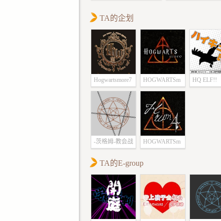
林看着周围的人群
TA的企划
口气。
“喂！老哥！”
远处传来了帕丽
喊声。
“我先上车啦！
再见！”
Hogwartsmore7
HOGWARTSm
HQ ELF!!
柏林向声音的来
ore6
望去，帕丽斯和她
伊莲娜向他挥了挥
着行李箱上了火车
“柏林！”
-茨格姆-教会战
HOGWARTSm
每年的这个时候
ore4
么忙。
TA的E-group
柏林一转身就看
同年级的巴尔泽撒
亚，以及巴尔那闪
的级长徽章。
“嘿嘿，我可是