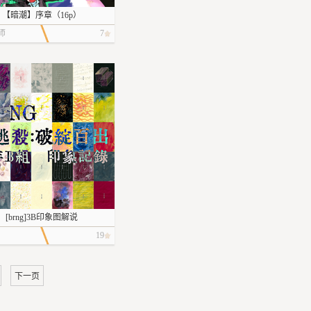
【暗潮】序章（16p）
师
7
[brng]3B印象图解说
19
下一页