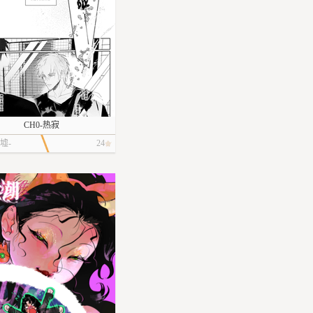
CH0-热寂
墟-
24