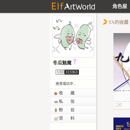
角色屋
TA的收藏
冬瓜魅魔
UID
113363
绝育填坑中...
收 藏
私 信
二红
粉 丝
资 料