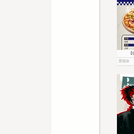
【
黑锅侠