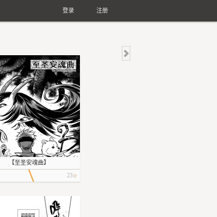
登录
注册
【至圣安魂曲】
23