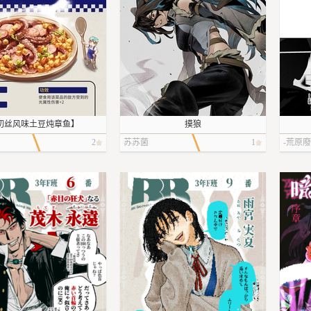
切丝风味土豆炖章鱼】
摸狼
2
苏苏菌
1
-荒原廢