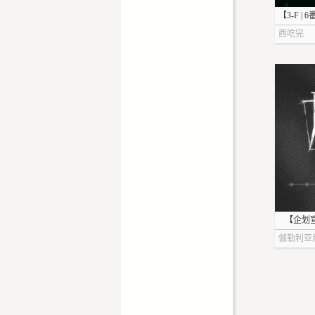
【3-F 
酉吃完
【企划宣
伽勒利亚
部