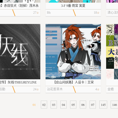
| 6番】赤目狂犬（划掉）茂木永
3-F 9番 雨宮 実夏
远
27
Bh
18
清心法
传】灰线/THEGREYLINE
【应山问妖路】人设卡｜王宋
后勤
24
沾花惹草木
4
金蟾
01
02
03
04
05
06
07
145
146