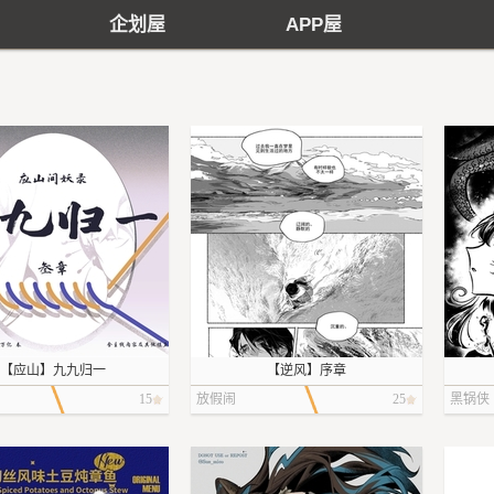
企划屋
APP屋
【应山】九九归一
【逆风】序章
15
放假闹
25
黑锅侠