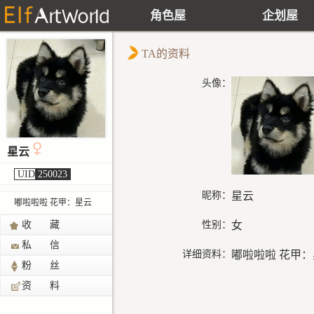
角色屋
企划屋
TA的资料
头像：
星云
UID
250023
昵称：
星云
嘟啦啦啦 花甲：星云
收 藏
性别：
女
私 信
详细资料：
嘟啦啦啦 花甲
粉 丝
资 料