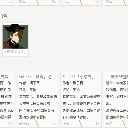
0
星云
0
星云
0
星云
想这么多字里都没有写点
Michael＆Jake
醒了。”
什么正经的角色互动情
Jake睁开眼睛，迎接他的
慢地收起
角色
节，所以这就是你们现在
是众人关切的眼神。
NO BETA WE 
ke怀疑自
得到的。。。?
“Laurie呢！她在哪？”
DWIGHT IN 
要被她当
————
Jake第一时间问道。
GAME
“你比他
“该死的Michael Myers，
“Laurie是谁。”Dwight
因为中文的db
个小时，
这疯子。”Nea疲惫地坐在
问。
内用语是意译
醒。”
原木上，大声抱怨，
Jake正准备回答，身边的
就这样看看吧
佩德罗·霍利
e困惑地坐
“Jake在哪？”
灌丛发出悉悉索索的声
懂的话我考虑
伍德
是……”
“他刚刚去森林里了。”
音，浑身被血浸透的金发
版的?
成挤压玩具
Laurie回答，“这是怎么回
女孩跌跌撞撞地冲出来。
Vol.237【美梦成真】宇宙最后的荒诞电影之夜
vol.236「融雪」沧海月明珠有泪，蓝田日暖玉生烟
Vlo.231「小意外」随山游记
普罗维登
，死前还
事？Michael做了什么？”
“救救我！有人在追……”
summary: 
成真】 作
作者：诸子百
作者：诸子百
警告：含有家
怀里钻。
“Jake一开始就被发现
她跌坐在地上，抬头，
天开始，Jak
夜游 免
评论：笑语
评论：笑语
我伤害、药物
Jake咽
了，那个混账把他挂上钩
“等等，什么？”
在偷看他。
知 观前
看前提示：背景故事偏向
看前提示：本文为偏架空
描写，如有不
子后就在原地扎营了。”
“呃，就是她。”Meg推了
——————
景存在克
架空有点搞笑恶趣味
古代，剧情逻辑有不合理
出。
会儿看看
Nea气馁地说，“他就这样
一把Dwight，“该你解
Jake已经被
背景涉及
向 与现实不符剧情会有
之处敬请谅解。剧情奇葩
某种程度上来
，抱
守着直到Jake死为止。这
释。”
不知道多久了
拓展规则绿
漏洞欢迎小窗提问
有些癫尽请谅解。
斯图尔特并不
愧疚地哽
家伙一定是精神错乱…”
“Jake！Meg！你还活
火边，听着火
3
诸子百
1
诸子百
1
夜游
 下的模组
甲辰二月初二，余同亲友
斯本地人。十
所以Jake才会躲起来？
着！”Laurie的尖叫打断了
啪声。不安的