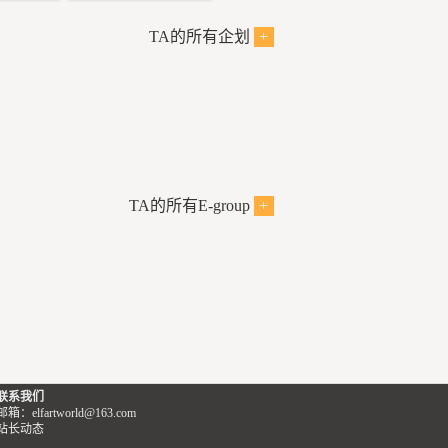
劳过度的父
么吗？我这儿什么都有，
时间——他
济条件还有语言？如果是
了新英格兰
威士忌、白兰地，还有昨
TA的所有企划
+
林，即使为
有谁会乐意搬离自己家可
斯图尔特先
天新到的，梭密尔来的起
而不停跋
爱的小店，那一定不是
让关节再也
泡白葡萄酒——好吧。玛
困在连死亡
他。
全身重量的
丽！给这位先生泡点红茶
脱的迷雾之
持续时间过
来。您得原谅我先前的再
是的，他可爱的，舒适的
辩护席上慷
三推辞，毕竟你们报纸对
在他眼前，
小店，或者说秘密基地，
尔特先生被
我们作家一贯算不得友
udette正
或者说住所。多棒的地
倒了，像多
好。音乐界里大家都在
TA的所有E-group
+
方，只属于他一个人的。
轰然倒塌的
说，勃拉姆斯最近对一些
e的声音透过
的身体，还
新人太刻薄；可在文字的
含糊不清。
对，只准属于他一个人！
的自尊。
世界里，那种评论您的同
学家已经习
有位陪审团
僚早十年就已对我们作过
。“一切都
所以是谁进来了，是，
图尔特先生
了，甚至有过之而无不及
”她低声安
谁？！
护车———
呐。
醒是绝对不
去！去！滚！鬼崽子们！
该怎么回答
我们假设目光的狠厉程度
情发生的。
这些乌鸦又来了。它们把
联系我们
tte也不需要
代表杀伤力的话，那么门
邮箱：elfartworld@163.com
尔特先生的
我养的花都啄个精光，就
么解决方
口那块正在营业的牌子可
站长动态
的身体状况
跑到窗前来呱呱地吵人。
么体贴。他
能已经被挫骨扬灰一万次