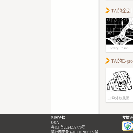
《失灵》，可能
“没关系。”不
模组关键性内容
TA的企划
要看到那种诡异
请有计划游玩模
的。Jake尴尬
谨慎观看。出场
颈，安慰道，“
的形象为游玩该
了你能做的，我
PL星云所创作。
了。”
以接受，那么请
事实上，没有！J
Literary Prison
部分。 在你
魂尖叫着，这一
中，这是第三次
TA的E-gro
怪了！杀手刺伤
四次来亚当森·
他流血而死，Ja
家里做客屋内的
自主地怀念被那
有条，至少它们
抱住难以逃脱的
像你住的单身公
Michael的体
的房客跳踢踏舞
的怀抱传递，这
LP戶外放風區
片片白色的粉尘
像还留在Jake
上飘落，给所有
Jake忽然站起
的东西覆盖一层
相关链接
友情链
火。
Q&A
分的糖霜。你在
——不是这样的
粤ICP备2024289770号
垫上抖落鞋面上
鄂公网安备 42011102003577号
火太近。Jake