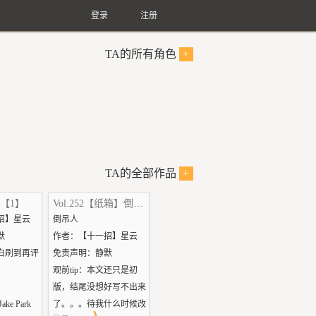
登录
注册
TA的所有角色
+
TA的全部作品
+
【1】
Vol.252【纸箱】倒吊人
招】星云
倒吊人
默
作者：【十一招】星云
白刷到再评
免责声明：静默
观前tip：本文还只是初
版，结尾没想好写不出来
Jake Park
了。。。待我什么时候改