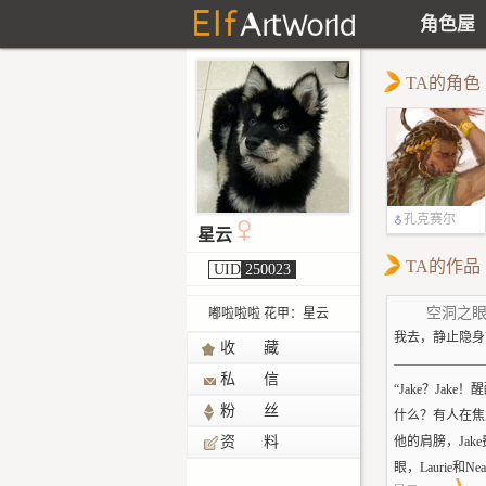
角色屋
TA的角色
孔克赛尔
星云
TA的作品
UID
250023
空洞之眼[
嘟啦啦啦 花甲：星云
我去，静止隐身
收 藏
———————
私 信
“Jake？Jake！
粉 丝
什么？有人在焦
资 料
他的肩膀，Jak
眼，Laurie和N