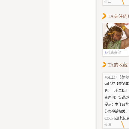
星云
边上。
“谢天谢地，你
Nea松了口气慢
TA关注的
自己的水壶（Ja
己晚一点睁眼就
成花浇水了），
们晚回来将近两
而且怎么喊都不
孔克赛尔
“这么久？”Jak
起来，“但我只
TA的收藏
被Michael当
差点被压断肋骨
vol.237【美梦
像小孩一样往他
者：【十二招】
绝对不能说出来。
责声明：笑语/求
下后面的话。
提示：本作品背
“我应该多留一
苏鲁神话相关，
能不能救下你的
COC7th及其
歉……”Laurie
夜游
色三角洲(DG)
咽。