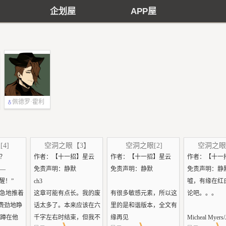
企划屋
APP屋
佩德罗·霍利
伍德
4]
空洞之眼【3】
空洞之眼[2]
空洞之眼
？
作者：【十一招】星云
作者：【十一招】星云
作者：【十一
—
免责声明：静默
免责声明：静默
免责声明：静
醒醒！”
ch3
嘘，有缘在红
急地推着
这章可能有点长。我的废
有很多敏感元素，所以这
论吧。。。
e费劲地睁
话太多了。本来应该在六
里的是和谐版本，全文有
ea蹲在他
千字左右时结束，但我不
缘再见
Micheal Myers/