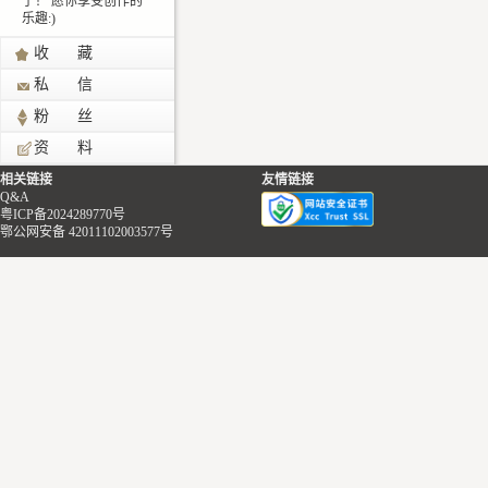
了！ 愿你享受创作的
乐趣:)
收 藏
私 信
粉 丝
资 料
相关链接
友情链接
Q&A
粤ICP备2024289770号
鄂公网安备 42011102003577号