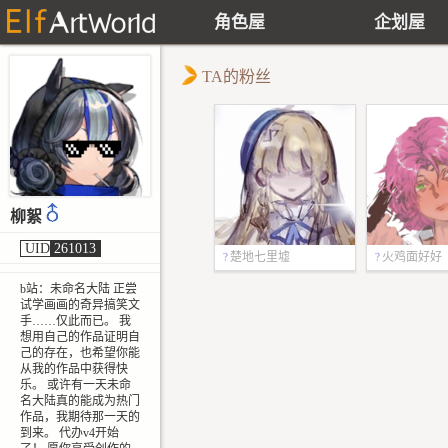
角色屋
企划屋
TA的粉丝
柳絮
UID
261013
楚地七里墟
火鸡面好好
10
吃
b站：未命名大陆 正尝
试学画画的奇异搞笑文
24
手……仅此而已。 我
想用自己的作品证明自
己的存在，也希望你能
从我的作品中获得快
乐。 或许有一天未命
名大陆真的能成为热门
作品，我期待那一天的
到来。 代办v4开始