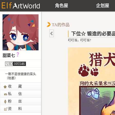
角色屋
企划屋
TA的作品
下位☆ 锻造的必要
叮叮当，叮叮当?
甜菜七
UID
105546
一颗不是很健康的菜头
（枯萎）
收 藏
私 信
粉 丝
资 料