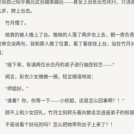
发现自己似乎离比武台越来越近——甚至上台处近在咫尺，只消
几步，跨上台去。
竹月懵了。
她真的被人推上了台。推她的人落了两步也上去，朝一旁负
简单交谈两句，就和那人换了位置，看了看徐徐上台，站在竹月
道：
“接下来，有请两位长白丹的弟子进行抽签较艺——”
闻言，彩衣少女微微一揖，轻言细语地说：
“师姐好。”
“逢春？你，你等一下——小权姐，这是怎么回事啊？！”
顾不上和少女回礼，竹月立刻转头看向替走念逍遥弟子的权
不是说看个好玩的吗？怎么把她带到台子上来了？！