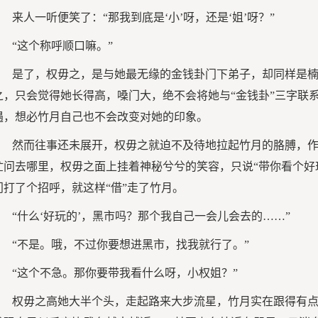
来人一听便笑了：“那我到底是‘小’呀，还是‘姐’呀？”
“这个称呼顺口嘛。”
是了，权毋之，是与她最无缘的金钱卦门下弟子，却同样是
之，只会觉得她长得高，嗓门大，绝不会将她与“金钱卦”三字联
遇，想必竹月自己也不会改变对她的印象。
然而往事还未展开，权毋之就迫不及待地拉起竹月的胳膊，
忙问去哪里，权毋之面上挂着神秘兮兮的笑容，只说“带你看个好
门打了个招呼，就这样“借”走了竹月。
“什么‘好玩的’，黑市吗？那个我自己一会儿会去的……”
“不是。哦，不过你要想进黑市，找我就行了。”
“这个不急。那你要带我看什么呀，小权姐？”
权毋之高她大半个头，走起路来大步流星，竹月实在跟得有