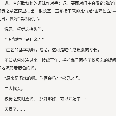
进，有兴致勃勃的师妹作对手；退，要面对门主突发奇想的
权毋之从签筒里抽出一根长签，宣布接下来的比试是“金鸡独立”
同时，做好“唱念做打”。
说完，权毋之抬头问：
“‘唱念做打’是什么？”
“曲艺的基本功嘛，哈哈，这可是咱们念逍遥的专长。”
不知从何处凑过来一披绒青年，摇着扇子回答了权毋之的提
异地流转着靛色的光。
“原来是唱戏的啊。你俩会吗？”权毋之问。
二人摇头。
权毋之双眼放光：“那好那好，可以开始了！”
天塌了……