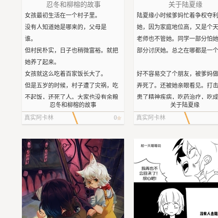
他们救出了准备用于祭祀的孩
忍冬和柳榕的故事
关于陆夏缘
并不只是九十九个，还有一部
女孩最初生活在一个村子里。
陆夏缘小时候爹妈忙着争权夺
作为备用品。狭小的山洞里圈
没有人知道她是哪来的，父母是
她，因为家庭地位高，又是个
百多号孩子。最大的不超过十
谁。
老师也不管她。同学一部分怕
最小的才三岁。
但村民朴实，日子也稍微富裕。就把
部分讨厌她。总之在哪都是一
孩子们大多面黄肌瘦，而且身
她养了起来。
纹了代表恶魔的刺青。
女孩就这么吃着百家饭长大了。
好不容易交了个朋友，被爹妈
很多孩子都病倒了。
但是五岁的时候，村子遭了灾祸，吃
弄死了。还被她亲眼看见。打
随行的医师彻夜忙碌都救治不
不起饭，还死了人。大家也没有余粮
患了精神疾病，吃药治疗，吃
忍冬和柳榕的故事
关于陆夏缘
更麻烦的是，一部分孩子早已
接济女孩了。
中毒，还得吃别的药治。
真实阿卡林
0
真实阿卡林
闭心智，不言不语，宛如木偶
于是就把女孩送到镇子的铁匠家里。
另一部分稍微好一点的，则是
做活当学徒，怎么都好，有个去
养成了对药物依赖性，日常嗑
信任他们，能沟通，不肯接受
处。
觉坏死，身体被掏空。
而且这些孩子在在被抓的同时
但那铁匠不是个好东西，对女孩毛手
母就被杀死了。
毛脚的。女孩天生神力，反抗的时候
13岁的时候被告知，自己什么
所以这两百来号的娃娃，全是
把他废了。
掉都不奇怪。本来想着干脆直
按流程，这些孩子都会被教会
铁匠家是不能呆了。
算了，但又觉得这么失败的人
带回孤儿院进行教导。
但是也不能回村里给大家添麻烦。
以自杀作为结尾，那就真的是
但是这次一次性来的孤儿太多
于是女孩就一个人流浪了。
顶了。于是就这么苟着。