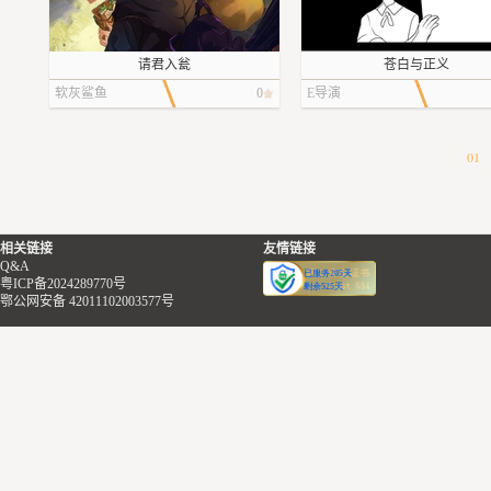
然后又因为各种各样的问题，
女孩的力气是真的很大，仿佛异能一
及时启程回帝都。于是就在附
般的能力，很快就被有心人盯上
之后偶然和战神（伪）勾搭上
请君入瓮
苍白与正义
子上借宿。
了。
是开始策划向父母和教会的复
软灰鲨鱼
0
E导演
柏格也是这群孤儿中的一个。
有个笑起来很好看的姐姐，说只要她
伊洛克注意到柏格的理由其实
听话，就请她吃饭。
没有丝毫敬畏之心，纯粹是为
气。
顿顿请，保管她吃饱。
害人性命的人，没有资格做神
01
他是那群小孩里最好看的一个
女孩跟着那个姐姐，进了旁边一家酒
人。所以她决定肃清教会内部
长长头发，洁白的裙子，举止
楼。叫了一大桌子菜，吃了整整一个
杂。
一直温柔的笑着。
下午。把那个姐姐吃的嘴角抽搐，付
相关链接
友情链接
仿佛不是刚从邪教窝点被解救
钱的时候手都在抖。
好不容易掌管了家族，在教会
Q&A
而是参加完宴会回家。
定话语权。战神（伪）突然失
粤ICP备2024289770号
鄂公网安备 42011102003577号
伊洛克心想：这小姑凉还挺好
那姐姐给女孩喂了条白白胖胖的虫
不过就是太突兀了。
子。
陆夏缘的父母逃离了软禁（没
突兀到被三方会审了好几轮。
跟女孩说，以后她说什么，女孩就要
杀）联合教会剥夺了她的权利
伊洛克也知道了，原来他的父
做什么。不然虫子就会从内脏开始，
监视起来了。
是【伊娃】的教徒。他的父母
慢慢啃掉女孩的肉。女孩承受着无比
义而结合，生育他，将他养大
的疼痛，看着自己一点点死去，最后
因为她大部分计划都是需要战
因为他是祭祀算出来的，最适
变成一具骨架子。
行动的，在不知道伊娃组织是
魔神的容器。