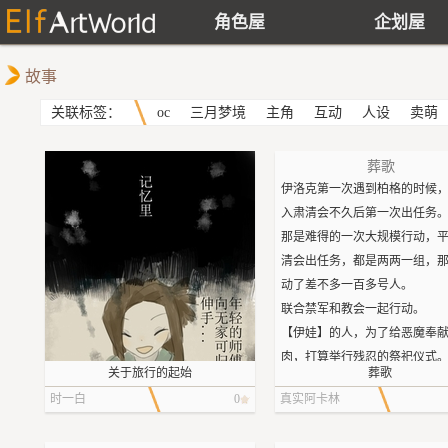
角色屋
企划屋
故事
关联标签：
oc
三月梦境
主角
互动
人设
卖萌
葬歌
伊洛克第一次遇到柏格的时候
入肃清会不久后第一次出任务
那是难得的一次大规模行动，
清会出任务，都是两两一组，
动了差不多一百多号人。
联合禁军和教会一起行动。
【伊娃】的人，为了给恶魔奉
肉，打算举行残忍的祭祀仪式
关于旅行的起始
葬歌
在祭坛上将99个孩子放血。
时一白
0
真实阿卡林
肃清会的任务是查出祭祀地点
的关押地点。以及捉漏网之鱼