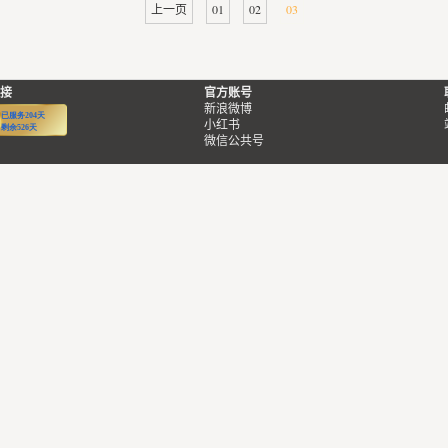
上一页
01
02
03
接
官方账号
新浪微博
小红书
微信公共号