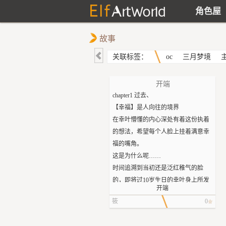
角色屋
故事
关联标签：
oc
三月梦境
开端
chapter1 过去、
【幸福】是人向往的境界
在幸叶懵懂的内心深处有着这份执着
的想法，希望每个人脸上挂着满意幸
福的嘴角。
这是为什么呢……
时间追溯到当初还是泛红稚气的脸
的，即将过10岁生日的幸叶身上所发
开端
生的的事。
筱
0
这天天空雾霾浓浓，小村到处已经被
淹没在这死寂沉沉的氛围里。