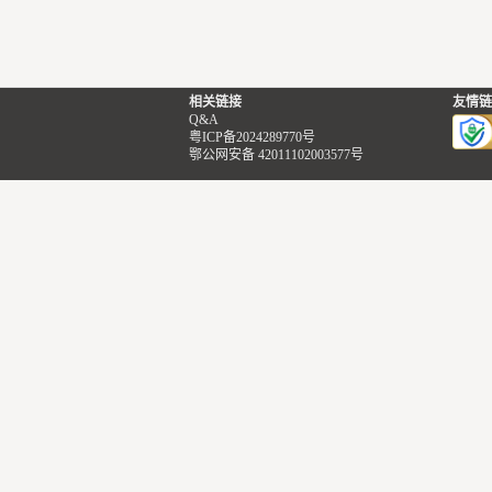
可以很清楚感觉到外面肆意抓狂的大
风在呼喊着...
一切都显得不平凡，房屋都歪歪斜
斜，破烂不堪，树木已经断了一半，
相关链接
友情链
横跨着失去了生机。
Q&A
粤ICP备2024289770号
【爸爸……妈妈……呜呜，你们在哪
鄂公网安备 42011102003577号
里】一个小女孩步伐迟疑地走着...
她到处扯开低弱的嗓音在呼唤，即使
得不到任何回应，还是依然有一丝希
望地在寻找她的双亲。
【呜呜呃……呃……你们不是说好要
给我……呜呜……给我买个蛋糕的
么？】小女孩拿着手里的留言纸（上
面写着：小叶，妈妈和爸爸去买个特
大的蛋糕给你吃哦，要在家好好待着
哦）
眼泪不住掉落在纸上，蔓延开来...
【为什么…都等不到你们回来
呢……】距离爸妈出门已经数个小