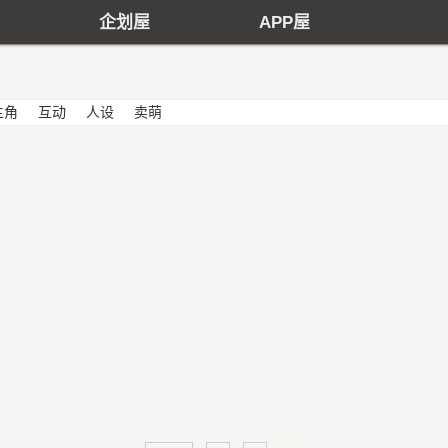
企划屋
APP屋
主角
互动
人设
卖萌