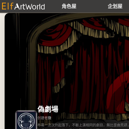
角色屋
企划屋
偽劇場
创建者
微
布幕一次次升起落下，不斷上演相同的劇目，無比歪曲荒謬