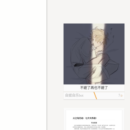
不嬷了再也不嬷了
自娱自乐bot
7