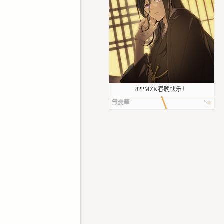
822MZK春晚快乐！
無憂華
5