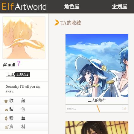
角色屋
企划屋
TA的收藏
@null
UID
110692
Someday I'll tell you my
story.
收 藏
二人的旅行
aaalox
1
私 信
粉 丝
资 料