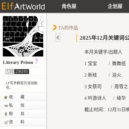
角色屋
企划屋
TA的作品
2025年12月关键词
本月关键字/出题人
Literary Prison
1 宝宝 / 舞舞纸
UID
236193
2 新枝 / 浴火
LP写手群官方活动账
3 女祭司 / 周雪之
号。
收 藏
4 吟游诗人 / 绫华
私 信
截止时间：12月31日晚2
粉 丝
资 料