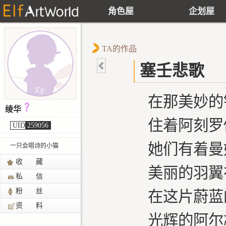
角色屋
企划屋
TA的作品
塞壬悲歌
在那美妙的
绫华
住着阿刻罗
UID
259056
她们有着曼
一只会唱诗的小猫
收 藏
美丽的羽翼
私 信
粉 丝
在这片蔚蓝
资 料
光辉的阿尔