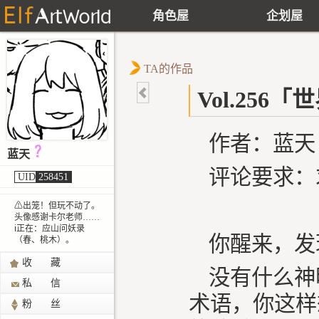
角色屋
企划屋
TA的作品
Vol.256
作者：蓝天
蓝天
评论要求：
UID
258451
⚠
出笼！但玩不动了。
头像感谢卡尔老师……
ℹ
正在：应山问妖录
你醒来，发
（春、桃木）。
收 藏
没有什么神
私 信
术语，你这样
粉 丝