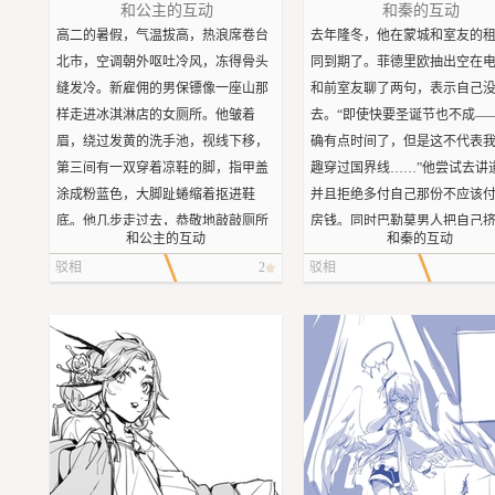
从落地玻璃窗外望进去的装潢简洁舒
和公主的互动
和秦的互动
适，让人感受不到消毒水的气味。她
高二的暑假，气温拔高，热浪席卷台
去年隆冬，他在蒙城和室友的
在这里负责前台接待，一周兼职两到
北市，空调朝外呕吐冷风，冻得骨头
同到期了。菲德里欧抽出空在
三天。尽管不知道同龄人都在何处做
缝发冷。新雇佣的男保镖像一座山那
和前室友聊了两句，表示自己
怎样的兼职，若叶自觉这份工作还是
样走进冰淇淋店的女厕所。他皱着
去。“即使快要圣诞节也不成—
比较轻松的。
眉，绕过发黄的洗手池，视线下移，
确有点时间了，但是这不代表
——前提是患者不多的时候。
第三间有一双穿着凉鞋的脚，指甲盖
趣穿过国界线……”他尝试去讲
诊所星期六休息，因此大多数病人都
涂成粉蓝色，大脚趾蜷缩着抠进鞋
并且拒绝多付自己那份不应该
喜欢赶在星期五敲开大门。今天也不
底。他几步走过去，恭敬地敲敲厕所
房钱。同时巴勒莫男人把自己
和公主的互动
和秦的互动
例外。倒水、回答问题、登记信息，
门，说道：“小姐。”
扑扑的玻璃门，沿着台阶往上
驳相
2
驳相
一连串工作忙得她已经分不清嘴里念
沉默的几秒钟，期间，一首布兰妮的
栋楼一共三层，他在二楼拐向
的拼音到底是三声还是四声了。直到
歌顺着厕所门缝跑了进来，厕所间狭
茶餐厅，坐在靠近外面走廊的
一个纸杯被推进眼帘，她才抬起头，
小，歌声在屋顶绕了一圈，没人说
上。室内十分温暖，散发着食
茫然望向来人。
话，歌声又像一个找不到目标的拉拉
檬清洁剂的甜香。一台电视吊
“没病人了，下班去吃饭吧。”
队员一样跑了回去。林晓晓叫道：“你
板上，播放一出全是亚洲人和
金发男人把水杯放在她面前。
为什么进女厕所？”
的电视剧。
她“啊”了一声，把登记册往里收了
“我想接您回去。”
他挂掉电话，叫了一份炒饭。
收，接过水杯，点头道：“谢谢您，我
她往后退了两步，抿紧嘴唇，想以此
点半，店里除他之外无人光临
把这儿写好就去吃饭，您辛苦了。”
展示自己的决绝。保镖站在门口没
里传来铲子翻动的声响。这时