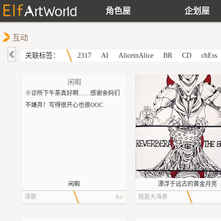
角色屋
企划屋
互动
关联标签：
2317
AI
AliceinAlice
BR
CD
chEss
闲暇
※诊所下午茶真好啊……感谢亲妈们
不嫌弃！写得很开心也很OOC
闲暇
漂浮于远古的黄金月亮
星期五是八百屋若叶固定去牙科诊所
清歌
4
我是大海参
打工的日子。
这间开在商场附近的诊所面积不大，