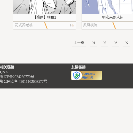
甚至已经看惯夏雷穿白大褂的样子，
动，他个子接近两米，身材魁梧，有
了，一个高个子男人从楼上下
突然看见他穿一身私服，倒是有些反
一头很短的黑发，粗大的下颌角把他
着室内拖鞋，鞋底还带着一些
【盛唐】摸鱼2
初次来到人间
应不过来了。男人并不急着离开，而
的脸撑得十分硬派，而宽阔的鼻梁无
他的头发湿淋淋的，捆成低马
花式养老橘
是像忽然意识到了什么似的，问她：
1
风风枫流
疑加深了这种印象，叫他穿西装的德
身带着一种刚洗完澡的清爽，
“你是在日本念到高中再考到上海来的
行活像一只训得良好的狗。林晓晓在
材过于魁梧，以至于在东亚人
吗？”
厕所里，抬起头就能看见他的一点点
及其少见——菲德里欧瞟了一
上一页
01
02
08
09
“没有，小学就转过来了。不过只有高
额头。她猜想那些学校里受霸凌的女
阔的肩膀和后背。
中是念的这边本地的。您问这个做什
孩们是不是也跟她现在一样，缩在水
男人走到柜台前，低下头（柜
么？”
箱旁边，撑起一截脖子，尝试去说一
了），“浴帘又掉了，”他说，
相关链接
友情链接
“没什么。能考进中文系也挺厉害
些永远说不明白的道理。
带着一点口音的英语，“上次你
Q&A
的。”
“——您奶奶叫我接您回去。”保镖又
的胶带不好用。”
粤ICP备2024289770号
鄂公网安备 42011102003577号
若叶猝不及防被噎了一下。她收好登
说。
“我会去修的，”老板娘点头，
记册，喝了一口水，气定神闲地指摘
“……”
话回复他，“——洗澡水，还好
道：“我发现你们中国人夸人有时候挺
林晓晓打开厕所门。保镖站在那，像
吗？”
像日本人的。‘安慰式夸奖’。”
拼贴进场景的角色一样格格不入。你
“还可以，”他说，说话称得上
夏雷笑了笑。
想接我回去吗？她在屈服中心想，但
理，“就是水压有点小，”他在“
“快去吃饭吧。下午应该没这么忙
我难道不只是一位“使用者”吗？就好
里顿了一下，“你知道的……洗
了。”
像学校里总有一些号称“提供服务”的
方便。”
“好，下午见。”